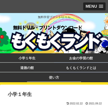
MENU
無料学習プリント/ドリル
小学１年生
お金の学習の館
道徳の館
もくもくランドとは
使い方
小学１年生
2022.02.22
2021.09.22