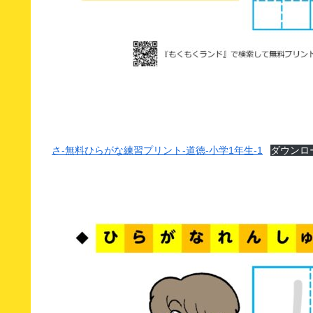
さ-無料ひらがな練習プリント-道徳-小学1年生-1
ダウンロ