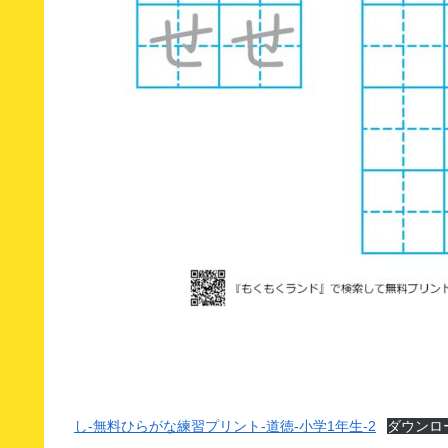
し-無料ひらがな練習プリント-道徳-小学1年生-2
ダウンロ