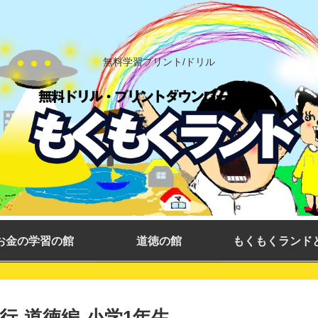
無料学習プリント/ドリル
お金の学習の館
道徳の館
もくもくランド
-道徳編-小学1年生