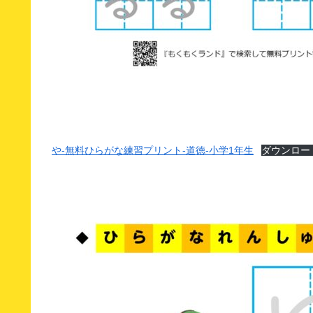
や-無料ひらがな練習プリント-道徳-小学1年生
ダウンロー