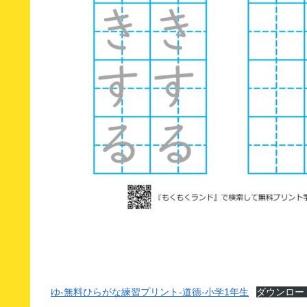
ゆ-無料ひらがな練習プリント-道徳-小学1年生
ダウンロー