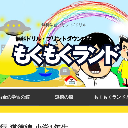
無料学習プリント/ドリル
お金の学習の館
道徳の館
もくもくランド
-道徳編-小学1年生